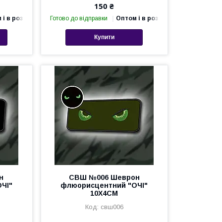
150 ₴
 і в роздріб
Готово до відправки
Оптом і в роздріб
Купити
н
СВШ №006 Шеврон
ЧІ"
флюорисцентний "ОЧІ"
10Х4СМ
свш006