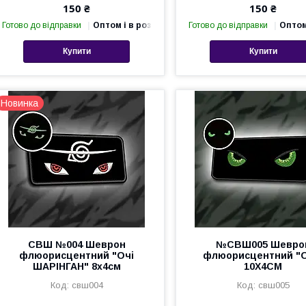
150 ₴
150 ₴
Готово до відправки
Оптом і в роздріб
Готово до відправки
Оптом
Купити
Купити
Новинка
СВШ №004 Шеврон
№СВШ005 Шевро
флюорисцентний "Очі
флюорисцентний "О
ШАРІНГАН" 8х4см
10Х4СМ
свш004
свш005