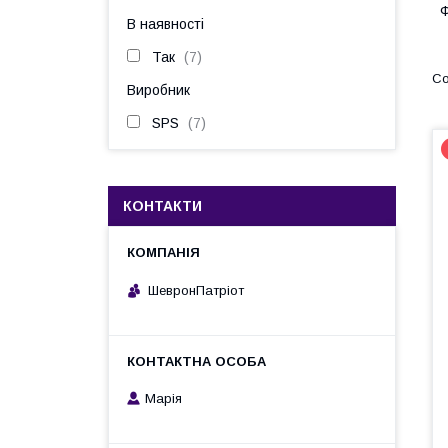
Ф
В наявності
Так
7
Виробник
SPS
7
КОНТАКТИ
ШевронПатріот
Марія