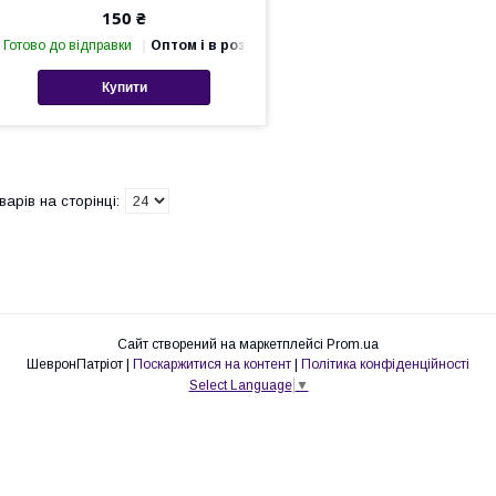
150 ₴
Готово до відправки
Оптом і в роздріб
Купити
Сайт створений на маркетплейсі
Prom.ua
ШевронПатріот |
Поскаржитися на контент
|
Політика конфіденційності
Select Language
▼