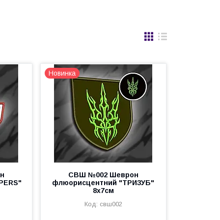
Новинка
н
СВШ №002 Шеврон
PERS"
флюорисцентний "ТРИЗУБ"
8х7см
свш002