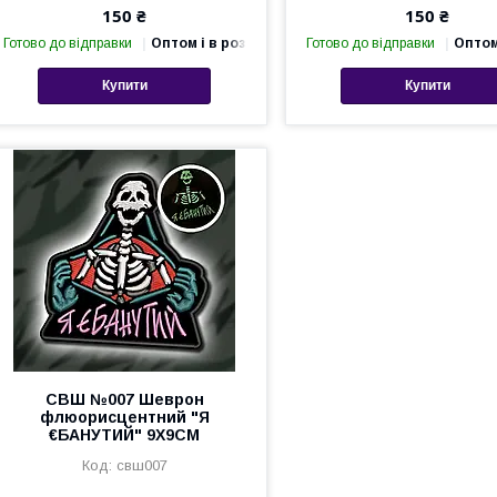
150 ₴
150 ₴
Готово до відправки
Оптом і в роздріб
Готово до відправки
Оптом
Купити
Купити
СВШ №007 Шеврон
флюорисцентний "Я
€БАНУТИЙ" 9Х9СМ
свш007