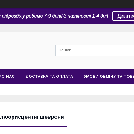
підрозділу робимо 7-9 днів! З наявності 1-4 дні!
Дивити
РО НАС
ДОСТАВКА ТА ОПЛАТА
УМОВИ ОБМІНУ ТА ПО
люорисцентні шеврони