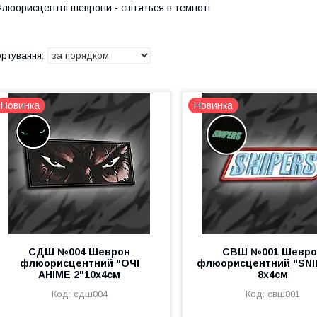
люорисцентні шеврони - світяться в темноті
Новинка
Новинка
СДШ №004 Шеврон
СВШ №001 Шевро
флюорисцентний "ОЧІ
флюорисцентний "SNI
АНІМЕ 2"10х4см
8х4см
сдш004
свш001