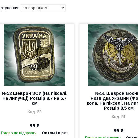
№52 Шеврон ЗСУ (На пікселі.
№51 Шеврон Воєн
На липучці) Розмір 8.7 на 6.7
Розвідка України (Ф
см
кола. На пікселі. На ли
Розмір 8.5 см
52
51
95 ₴
95 ₴
Готово до відправки
Оптом і в роздріб