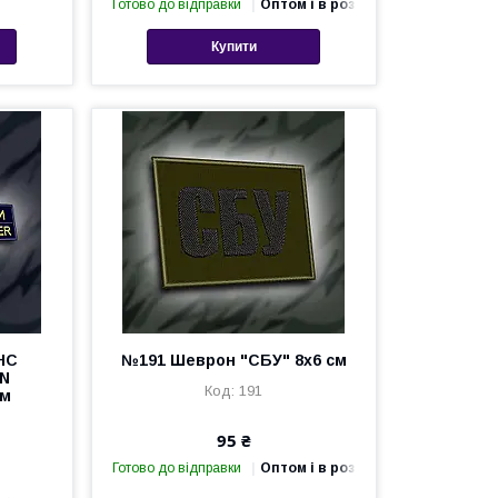
Готово до відправки
Оптом і в роздріб
Купити
НС
№191 Шеврон "СБУ" 8х6 см
AN
191
см
95 ₴
Готово до відправки
Оптом і в роздріб