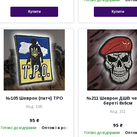
Готово до відправки
Оптом
Купити
Купити
№105 Шеврон (патч) ТРО
№211 Шеврон ДШВ че
береті 8х6см
105
211
95 ₴
95 ₴
Готово до відправки
Оптом і в роздріб
Готово до відправки
Оптом