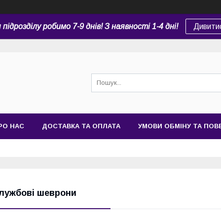
підрозділу робимо 7-9 днів! З наявності 1-4 дні!
Дивити
РО НАС
ДОСТАВКА ТА ОПЛАТА
УМОВИ ОБМІНУ ТА ПО
лужбові шеврони