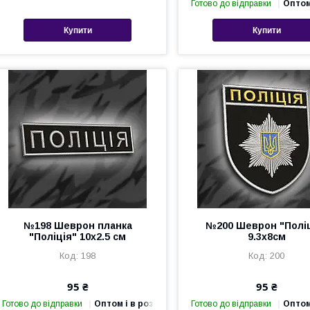
Готово до відправки
Оптом
Купити
Купити
№198 Шеврон планка
№200 Шеврон "Полі
"Поліція" 10х2.5 см
9.3х8см
198
200
95 ₴
95 ₴
Готово до відправки
Оптом і в роздріб
Готово до відправки
Оптом