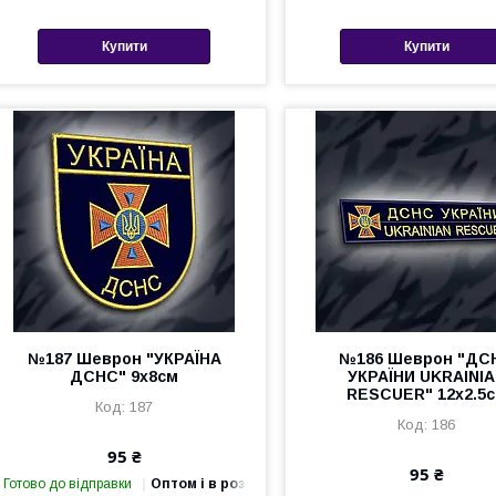
Купити
Купити
№187 Шеврон "УКРАЇНА
№186 Шеврон "ДС
ДСНС" 9х8см
УКРАЇНИ UKRAINI
RESCUER" 12х2.5
187
186
95 ₴
95 ₴
Готово до відправки
Оптом і в роздріб