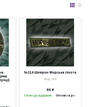
на
№114 Шеврон Морська піхота
орма
114
пучці)
95 ₴
Готово до відправки
Оптом і в роздріб