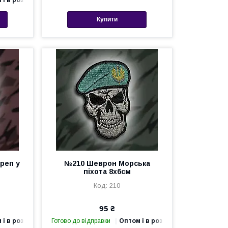
 і в роздріб
Купити
реп у
№210 Шеврон Морська
піхота 8х6см
210
95 ₴
 і в роздріб
Готово до відправки
Оптом і в роздріб