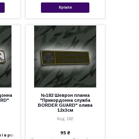
Купити
донна
№182 Шеврон планка
ARD"
"Прикордонна служба
BORDER GUARD" олива
12х3см
182
95 ₴
 і в роздріб