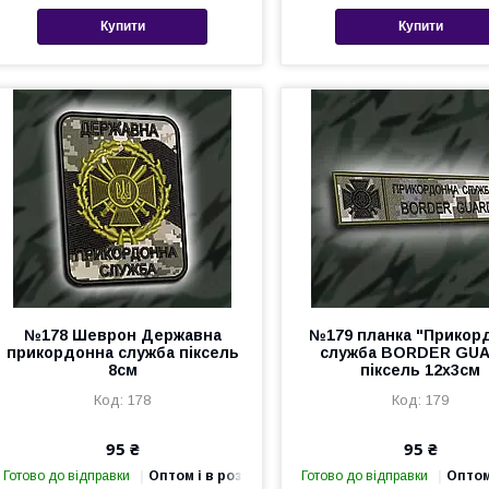
Купити
Купити
№178 Шеврон Державна
№179 планка "Прикор
прикордонна служба піксель
служба BORDER GU
8см
піксель 12х3см
178
179
95 ₴
95 ₴
Готово до відправки
Оптом і в роздріб
Готово до відправки
Оптом