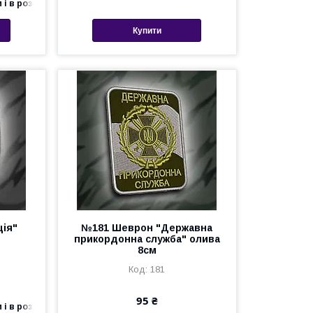
 і в роздріб
Купити
ція"
№181 Шеврон "Державна
прикордонна служба" олива
8см
181
95 ₴
 і в роздріб