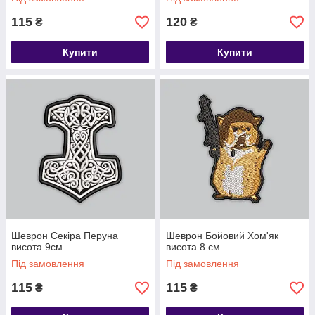
115
120
₴
₴
Купити
Купити
Шеврон Секіра Перуна
Шеврон Бойовий Хом'як
висота 9см
висота 8 см
Під замовлення
Під замовлення
115
115
₴
₴