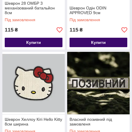
Шеврон 28 ОМБР 3
механізований батальйон
Шеврон Одін ODIN
8см
APPROVED 9см
Під замовлення
Під замовлення
115
115
₴
₴
Купити
Купити
Шеврон Хеллоу Кіті Hello Kitty
Власний позивний під
8см ширина
замовленя
Під замовлення
Під замовлення