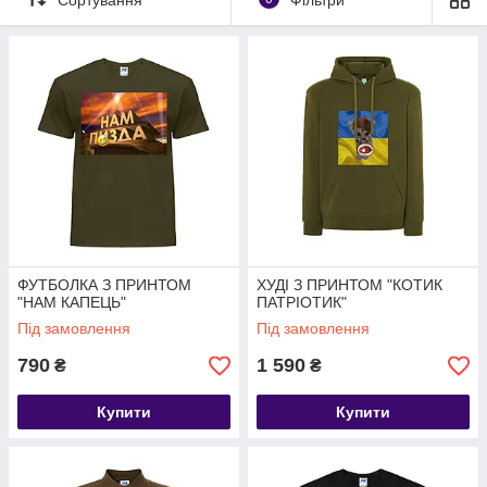
✅ стійкий та яскравий друк
✅ комфортні та якісні матеріали
✅ сучасні дизайни
✅ підходить для щоденного носіння
✅ чудова ідея для подарунка
Додай індивідуальності своєму образу разом із нашою
добіркою одягу з друком ✨
ФУТБОЛКА З ПРИНТОМ
ХУДІ З ПРИНТОМ "КОТИК
"НАМ КАПЕЦЬ"
ПАТРІОТИК"
Під замовлення
Під замовлення
790
1 590
₴
₴
Купити
Купити