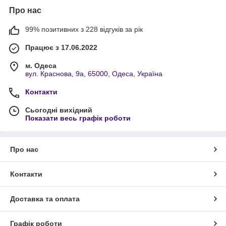
образу або як оригінальний подарунок.
Про нас
✅ стійкий та яскравий друк
✅ комфортні та якісні матеріали
99% позитивних з 228 відгуків за рік
✅ сучасні дизайни
✅ підходить для щоденного носіння
Працює з 17.06.2022
✅ чудова ідея для подарунка
м. Одеса
Додай індивідуальності своєму образу разом із нашою
вул. Краснова, 9а, 65000, Одеса, Україна
добіркою одягу з друком ✨
Контакти
Сьогодні вихідний
Показати весь графік роботи
Про нас
Контакти
Доставка та оплата
Графік роботи