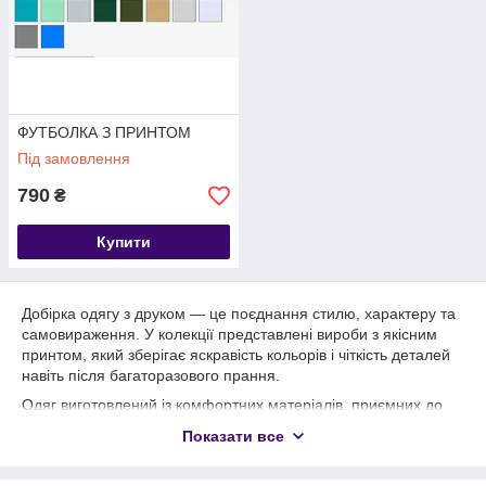
ФУТБОЛКА З ПРИНТОМ
Під замовлення
790
₴
Купити
Добірка одягу з друком — це поєднання стилю, характеру та
самовираження. У колекції представлені вироби з якісним
принтом, який зберігає яскравість кольорів і чіткість деталей
навіть після багаторазового прання.
Одяг виготовлений із комфортних матеріалів, приємних до
тіла та зручних для щоденного носіння. Друк не тріскається
Показати все
та не втрачає вигляд, що робить ці речі практичними й
довговічними. Ідеально підходить для створення стильного