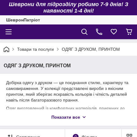
Шеврони для підрозділу робимо 7-9 днів! З
наявності 1-4 дні!
ШевронПатріот
Товари та послуги
ОДЯГ З ДРУКОМ, ПРИНТОМ
ОДЯГ З ДРУКОМ, ПРИНТОМ
Добірка одягу з друком — це поєднання стилю, характеру та
самовираження. У колекції представлені вироби з якісним
принтом, який зберігає яскравість кольорів і чіткість деталей
навіть після багаторазового прання.
Одяг виготовлений із комфортних матеріалів, приємних до
тіла та зручних для щоденного носіння. Друк не тріскається
Показати все
та не втрачає вигляд, що робить ці речі практичними й
довговічними. Ідеально підходить для створення стильного
образу або як оригінальний подарунок.
Сортування
0
Фільтри