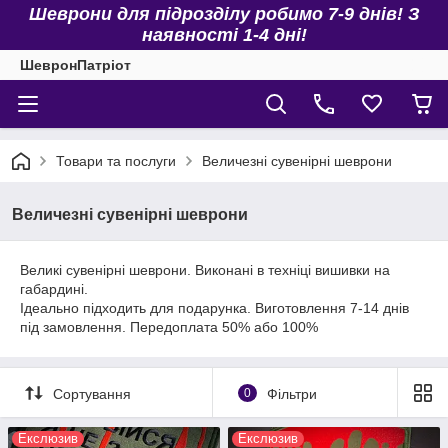
Шеврони для підрозділу робимо 7-9 днів! З
наявності 1-4 дні!
ШевронПатріот
Товари та послуги
Величезні сувенірні шеврони
Величезні сувенірні шеврони
Великі сувенірні шеврони. Виконані в техніці вишивки на
габардині.
Ідеально підходить для подарунка. Виготовлення 7-14 днів
під замовлення. Передоплата 50% або 100%
Сортування
0
Фільтри
Екслюзив
Екслюзив