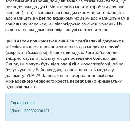
асортимент шевронів, тому ви точно зможете знайти той, що
припаде вам до душі. Ми так само можемо зробити для вас
шеврон (патч) з вашим власним дизайном, просто наберіть
або напишіть в viber по вказаному номеру або напишіть нам в
соціальних мережах, ми відповідаємо за лічені хвилини і із
задоволенням дамо відповідь на усі ваші запитання.
цей шеврон поширюється лише за пред'явленні документів,
які свідчать про ставлення замовника до медичних служб
(зокрема військовим). В інших випадках його заборонено
використовувати поблизу місць проведення бойових дій.
Однак, їм можуть бути відзначені військовослужбовці, які не
беруть участі у бойових діях, а лише надають медичну
допомогу. УВАГА! За незаконне використання емблем
міжнародного червоного хреста передбачено кримінальну
відповідальність.
Contact details
Viber: +380502698161