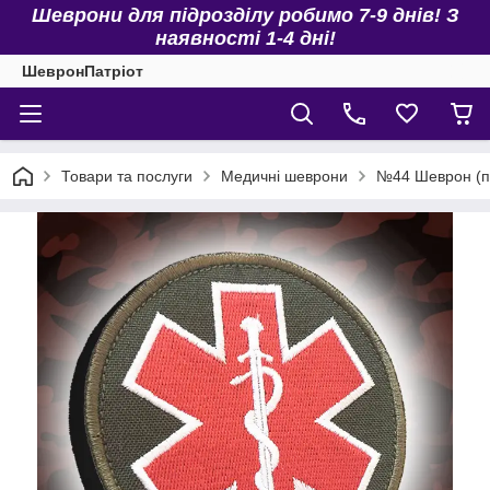
Шеврони для підрозділу робимо 7-9 днів! З
наявності 1-4 дні!
ШевронПатріот
Товари та послуги
Медичні шеврони
№44 Шеврон (па