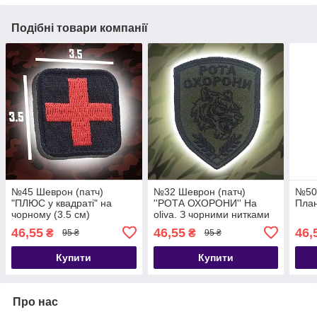
Подібні товари компанії
№45 Шеврон (патч)
№32 Шеврон (патч)
№50 
"ПЛЮС у квадраті" на
''РОТА ОХОРОНИ'' На
План
чорному (3.5 см)
oliva. З чорними нитками
46,55
46,55
46,
₴
₴
95 ₴
95 ₴
Купити
Купити
Про нас