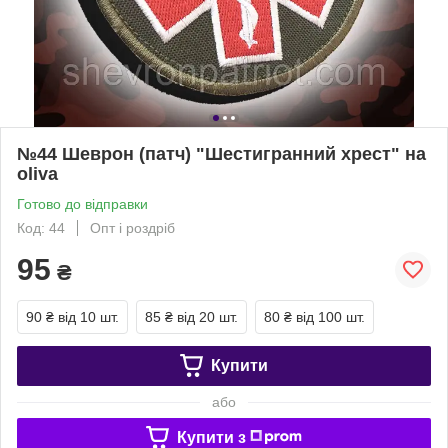
№44 Шеврон (патч) "Шестигранний хрест" на
oliva
Готово до відправки
Код: 44
Опт і роздріб
95
₴
90 ₴
від 10 шт.
85 ₴
від 20 шт.
80 ₴
від 100 шт.
Купити
або
Купити з