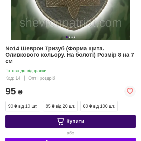
No14 Шеврон Тризуб (Форма щита.
Оливкового кольору. На болоті) Розмір 8 на 7
см
Готово до відправки
Код: 14
Опт і роздріб
95
₴
90 ₴
від 10 шт.
85 ₴
від 20 шт.
80 ₴
від 100 шт.
Купити
або