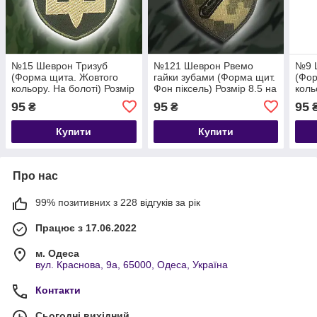
№15 Шеврон Тризуб
№121 Шеврон Рвемо
№9 Ш
(Форма щита. Жовтого
гайки зубами (Форма щит.
(Фор
кольору. На болоті) Розмір
Фон піксель) Розмір 8.5 на
коль
8 на 7 см
7см
Розм
95
95
95
₴
₴
Купити
Купити
Про нас
99% позитивних з 228 відгуків за рік
Працює з 17.06.2022
м. Одеса
вул. Краснова, 9а, 65000, Одеса, Україна
Контакти
Сьогодні вихідний