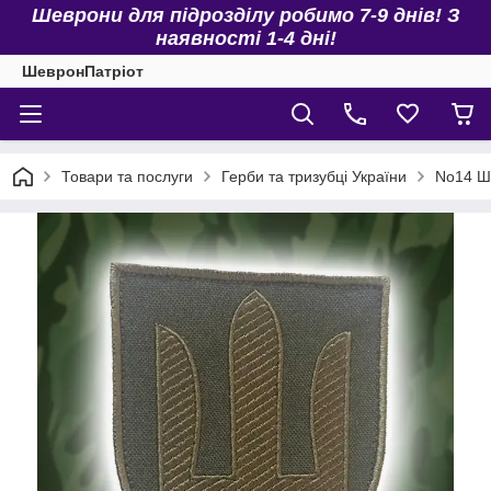
Шеврони для підрозділу робимо 7-9 днів! З
наявності 1-4 дні!
ШевронПатріот
Товари та послуги
Герби та тризубці України
No14 Ше