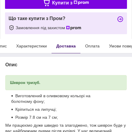
Купити з
Що таке купити з Пром?
Замовлення під захистом
пис
Характеристики
Доставка
Оплата
Умови пове
Опис
Шеврон тризуб.
Виготовлений в оливковому кольорі на
болотному фону;
Кріпиться на липучці;
Розмір 7.8 см на 7 см;
Ми працюємо дуже швидко та злагоджено, тож шеврон буде у
вас найближчим днями після купівлі. У нас величезний