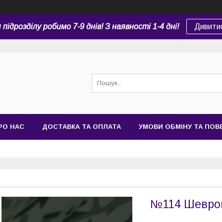
підрозділу робимо 7-9 днів! З наявності 1-4 дні!
Дивити
РО НАС
ДОСТАВКА ТА ОПЛАТА
УМОВИ ОБМІНУ ТА ПО
№114 Шеврон