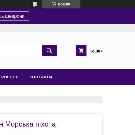
Кошик
сь шеврони
Кошик
ВЕРНЕННЯ
КОНТАКТИ
 Морська піхота