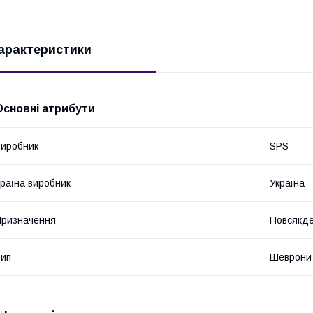
арактеристики
Основні атрибути
иробник
SPS
раїна виробник
Україна
ризначення
Повсякде
ип
Шеврони