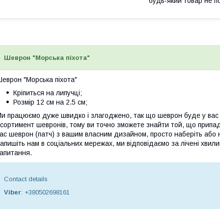
будь-який товар не п
Шеврон "Морська піхота"
еврон "Морська піхота"
Кріпиться на липучці;
Розмір 12 см на 2.5 см;
и працюємо дуже швидко і злагоджено, так що шеврон буде у вас в 
сортимент шевронів, тому ви точно зможете знайти той, що припа
ас шеврон (патч) з вашим власним дизайном, просто наберіть або н
апишіть нам в соціальних мережах, ми відповідаємо за лічені хвили
апитання.
Contact details
Viber
: +380502698161