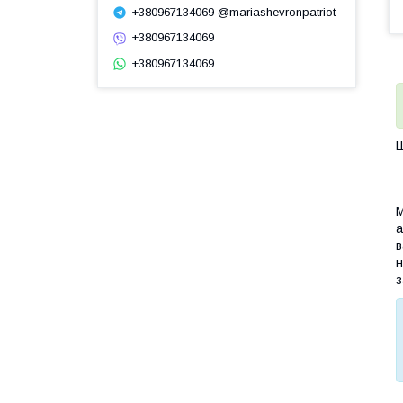
+380967134069 @mariashevronpatriot
+380967134069
+380967134069
Ш
М
а
в
н
з