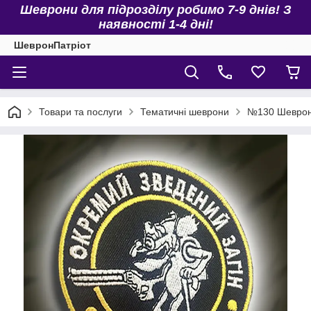
Шеврони для підрозділу робимо 7-9 днів! З
наявності 1-4 дні!
ШевронПатріот
Товари та послуги
Тематичні шеврони
№130 Шеврон 