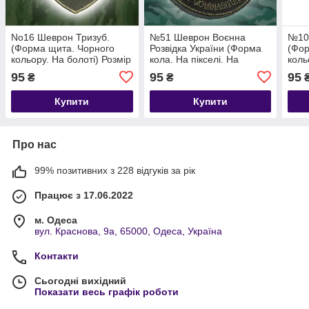
No16 Шеврон Тризуб.
№51 Шеврон Воєнна
№10 
(Форма щита. Чорного
Розвідка України (Форма
(Фор
кольору. На болоті) Розмір
кола. На пікселі. На
коль
8 на 7 см
липучці) Розмір 8.5 см
8 на
95
95
95
₴
₴
Купити
Купити
Про нас
99% позитивних з 228 відгуків за рік
Працює з 17.06.2022
м. Одеса
вул. Краснова, 9а, 65000, Одеса, Україна
Контакти
Сьогодні вихідний
Показати весь графік роботи