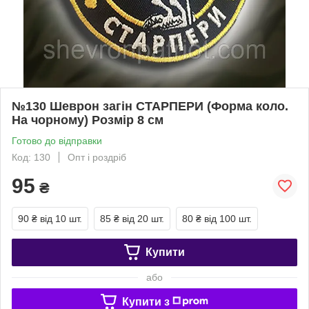
№130 Шеврон загін СТАРПЕРИ (Форма коло.
На чорному) Розмір 8 см
Готово до відправки
Код: 130
Опт і роздріб
95
₴
90 ₴
від 10 шт.
85 ₴
від 20 шт.
80 ₴
від 100 шт.
Купити
або
Купити з