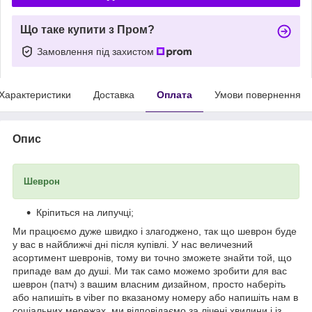
Що таке купити з Пром?
Замовлення під захистом
Характеристики
Доставка
Оплата
Умови повернення
Опис
Шеврон
Кріпиться на липучці;
Ми працюємо дуже швидко і злагоджено, так що шеврон буде
у вас в найближчі дні після купівлі. У нас величезний
асортимент шевронів, тому ви точно зможете знайти той, що
припаде вам до душі. Ми так само можемо зробити для вас
шеврон (патч) з вашим власним дизайном, просто наберіть
або напишіть в viber по вказаному номеру або напишіть нам в
соціальних мережах, ми відповідаємо за лічені хвилини і із