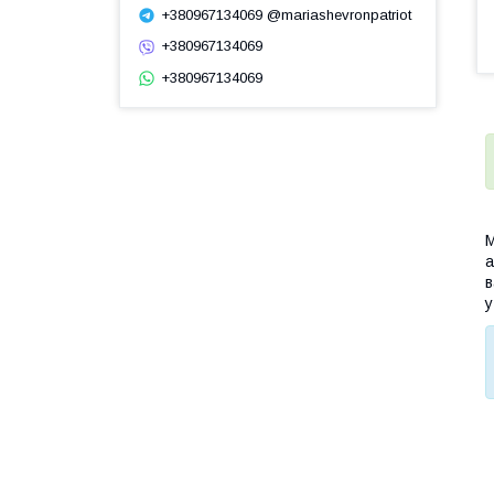
+380967134069 @mariashevronpatriot
+380967134069
+380967134069
М
а
в
у