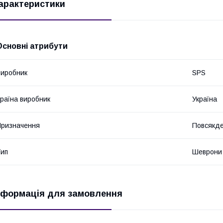
арактеристики
Основні атрибути
иробник
SPS
раїна виробник
Україна
ризначення
Повсякде
ип
Шеврони
нформація для замовлення