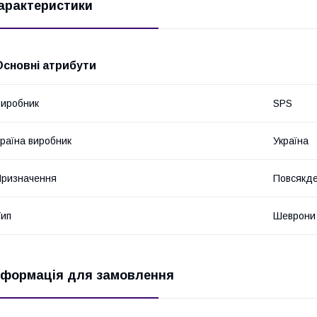
арактеристики
Основні атрибути
иробник
SPS
раїна виробник
Україна
ризначення
Повсякде
ип
Шеврони
нформація для замовлення