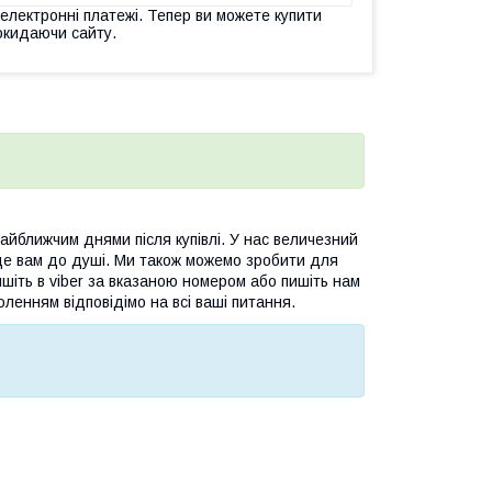
 електронні платежі. Тепер ви можете купити
окидаючи сайту.
йближчим днями після купівлі. У нас величезний
де вам до душі. Ми також можемо зробити для
шіть в viber за вказаною номером або пишіть нам
оленням відповідімо на всі ваші питання.