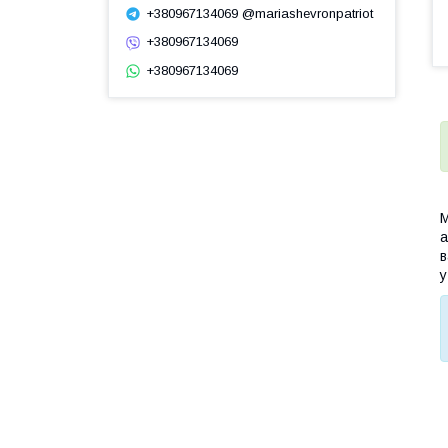
+380967134069 @mariashevronpatriot
+380967134069
+380967134069
М
а
в
у