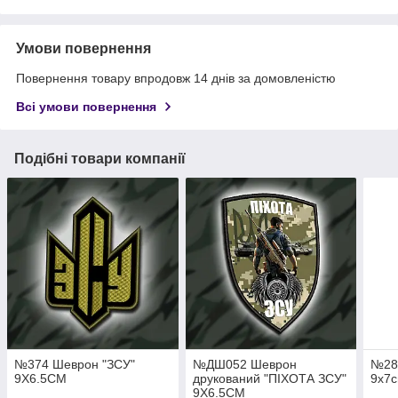
Умови повернення
Повернення товару впродовж 14 днів за домовленістю
Всі умови повернення
Подібні товари компанії
№374 Шеврон "ЗСУ"
№ДШ052 Шеврон
№288
9Х6.5СМ
друкований "ПІХОТА ЗСУ"
9х7
9Х6.5СМ