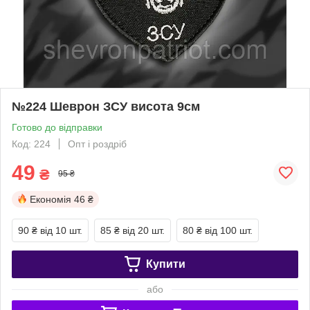
№224 Шеврон ЗСУ висота 9см
Готово до відправки
Код: 224
Опт і роздріб
49
₴
95 ₴
Економія
46 ₴
90 ₴
від 10 шт.
85 ₴
від 20 шт.
80 ₴
від 100 шт.
Купити
або