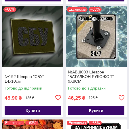
–66%
Екслюзив
–63%
№АВШ003 Шеврон
№192 Шеврон "СБУ"
"БАТАЛЬОН РУКОЖОП"
14х10см
9Х8СМ
Готово до відправки
Готово до відправки
45,90
46,25
₴
₴
135 ₴
125 ₴
Купити
Купити
Екслюзив
–63%
Екслюзив
–63%