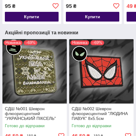
95
95
49
₴
₴
Купити
Купити
Акційні пропозиції та новинки
Новинка
–69%
Новинка
–69%
СДШ №001 Шеврон
СДШ №002 Шеврон
флюорисцентний
флюорисцентний "ЛЮДИНА
"УКРАЇНСЬКИЙ ПІКСЕЛЬ"
ПАВУК" 8х5.5см
8х8см
Готово до відправки
Готово до відправки
46,50
46,50