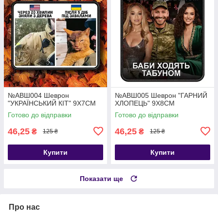
№АВШ004 Шеврон
№АВШ005 Шеврон "ГАРНИЙ
"УКРАЇНСЬКИЙ КІТ" 9Х7СМ
ХЛОПЕЦЬ" 9Х8СМ
Готово до відправки
Готово до відправки
46,25
46,25
₴
₴
125 ₴
125 ₴
Купити
Купити
Показати ще
Про нас