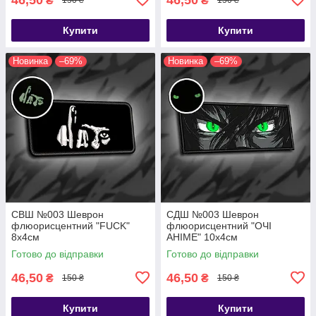
₴
₴
150 ₴
150 ₴
Купити
Купити
Новинка
–69%
Новинка
–69%
СВШ №003 Шеврон
СДШ №003 Шеврон
флюорисцентний "FUCK"
флюорисцентний "ОЧІ
8х4см
АНІМЕ" 10х4см
Готово до відправки
Готово до відправки
46,50
46,50
₴
₴
150 ₴
150 ₴
Купити
Купити