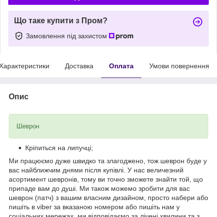
Що таке купити з Пром?
Замовлення під захистом
Характеристики
Доставка
Оплата
Умови повернення
Опис
Шеврон
Кріпиться на липучці;
Ми працюємо дуже швидко та злагоджено, тож шеврон буде у
вас найближчим днями після купівлі. У нас величезний
асортимент шевронів, тому ви точно зможете знайти той, що
припаде вам до душі. Ми також можемо зробити для вас
шеврон (патч) з вашим власним дизайном, просто набери або
пишіть в viber за вказаною номером або пишіть нам у
соціальних мережах, ми відповідаємо за лічені хвилини та з