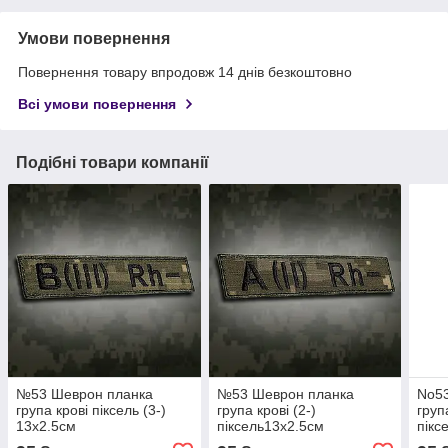
Умови повернення
Повернення товару впродовж 14 днів безкоштовно
Всі умови повернення
Подібні товари компанії
№53 Шеврон планка
№53 Шеврон планка
No5
група крові піксель (3-)
група крові (2-)
груп
13х2.5см
піксель13х2.5см
пікс