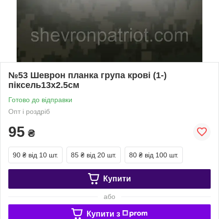
№53 Шеврон планка група крові (1-)
піксель13х2.5см
Готово до відправки
Опт і роздріб
95
₴
90 ₴
від 10 шт.
85 ₴
від 20 шт.
80 ₴
від 100 шт.
Купити
або
Купити з