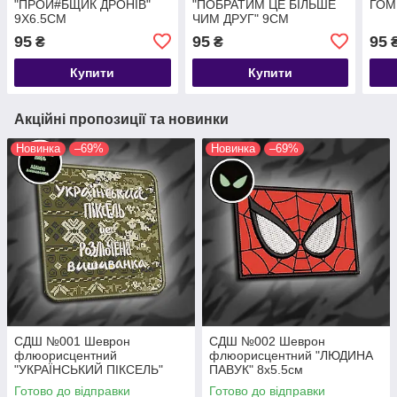
"ПРОЙ#БЩИК ДРОНІВ"
"ПОБРАТИМ ЦЕ БІЛЬШЕ
ГОМ
9Х6.5СМ
ЧИМ ДРУГ" 9СМ
95
95
95
₴
₴
Купити
Купити
Акційні пропозиції та новинки
Новинка
–69%
Новинка
–69%
СДШ №001 Шеврон
СДШ №002 Шеврон
флюорисцентний
флюорисцентний "ЛЮДИНА
"УКРАЇНСЬКИЙ ПІКСЕЛЬ"
ПАВУК" 8х5.5см
8х8см
Готово до відправки
Готово до відправки