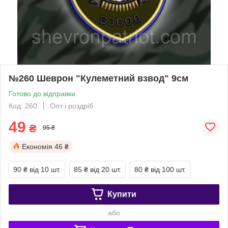
№260 Шеврон "Кулеметний взвод" 9см
Готово до відправки
Код: 260
Опт і роздріб
49
₴
95 ₴
Економія
46 ₴
90 ₴
від 10 шт.
85 ₴
від 20 шт.
80 ₴
від 100 шт.
Купити
або