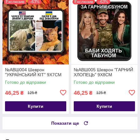
Екслюзив
–63%
Екслюзив
–63%
№АВШ004 Шеврон
№АВШ005 Шеврон "ГАРНИЙ
"УКРАЇНСЬКИЙ КІТ" 9Х7СМ
ХЛОПЕЦЬ" 9Х8СМ
Готово до відправки
Готово до відправки
46,25
46,25
₴
₴
125 ₴
125 ₴
Купити
Купити
Показати ще