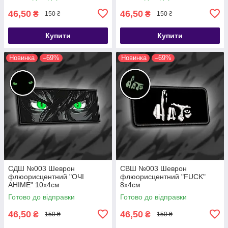
46,50
46,50
₴
₴
150 ₴
150 ₴
Купити
Купити
Новинка
–69%
Новинка
–69%
СДШ №003 Шеврон
СВШ №003 Шеврон
флюорисцентний "ОЧІ
флюорисцентний "FUCK"
АНІМЕ" 10х4см
8х4см
Готово до відправки
Готово до відправки
46,50
46,50
₴
₴
150 ₴
150 ₴