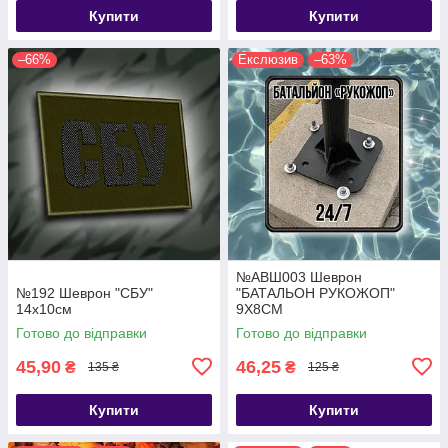
Купити
Купити
–66%
Екслюзив
–63%
№АВШ003 Шеврон
№192 Шеврон "СБУ"
"БАТАЛЬОН РУКОЖОП"
14х10см
9Х8СМ
Готово до відправки
Готово до відправки
45,90
46,25
₴
₴
135 ₴
125 ₴
Купити
Купити