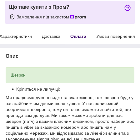
Що таке купити з Пром?
Замовлення під захистом
Характеристики
Доставка
Оплата
Умови повернення
Опис
Шеврон
Кріпиться на липучці;
Ми працюємо дуже швидко та злагоджено, тож шеврон буде у
вас найближчим днями після купівлі. У нас величезний
асортимент шевронів, тому ви точно зможете знайти той, що
припаде вам до душі. Ми також можемо зробити для вас
шеврон (патч) з вашим власним дизайном, просто набери або
пишіть в viber за вказаною номером або пишіть нам у
соціальних мережах, ми відповідаємо за лічені хвилини та з
задоволенням відповідімо на всі ваші питання.