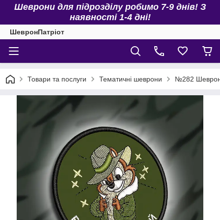
Шеврони для підрозділу робимо 7-9 днів! З
наявності 1-4 дні!
ШевронПатріот
Товари та послуги
Тематичні шеврони
№282 Шеврон 