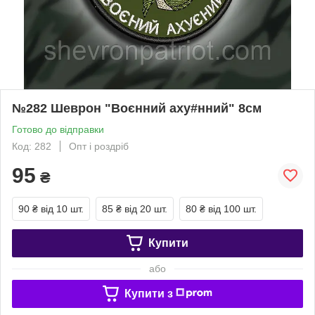
№282 Шеврон "Воєнний аху#нний" 8см
Готово до відправки
Код: 282
Опт і роздріб
95
₴
90 ₴
від 10 шт.
85 ₴
від 20 шт.
80 ₴
від 100 шт.
Купити
або
Купити з