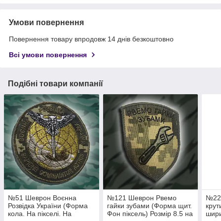
Умови повернення
Повернення товару впродовж 14 днів безкоштовно
Всі умови повернення
Подібні товари компанії
№51 Шеврон Воєнна
№121 Шеврон Рвемо
№22
Розвідка України (Форма
гайки зубами (Форма щит.
крут
кола. На пікселі. На
Фон піксель) Розмір 8.5 на
шир