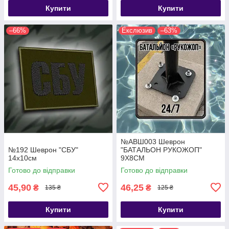
Купити
Купити
–66%
Екслюзив
–63%
№АВШ003 Шеврон
№192 Шеврон "СБУ"
"БАТАЛЬОН РУКОЖОП"
14х10см
9Х8СМ
Готово до відправки
Готово до відправки
45,90
46,25
₴
₴
135 ₴
125 ₴
Купити
Купити