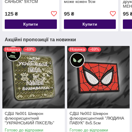
САНЬОК" 9Х7СМ
може кожен 9см
дру
МЕН
125
95
95
₴
₴
Купити
Купити
Акційні пропозиції та новинки
Новинка
–69%
Новинка
–69%
СДШ №001 Шеврон
СДШ №002 Шеврон
флюорисцентний
флюорисцентний "ЛЮДИНА
"УКРАЇНСЬКИЙ ПІКСЕЛЬ"
ПАВУК" 8х5.5см
8х8см
Готово до відправки
Готово до відправки