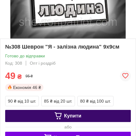
№308 Шеврон "Я - залізна людина" 9х9см
Готово до відправки
Код: 308
Опт і роздріб
49
₴
95 ₴
Економія
46 ₴
90 ₴
від 10 шт.
85 ₴
від 20 шт.
80 ₴
від 100 шт.
Купити
або