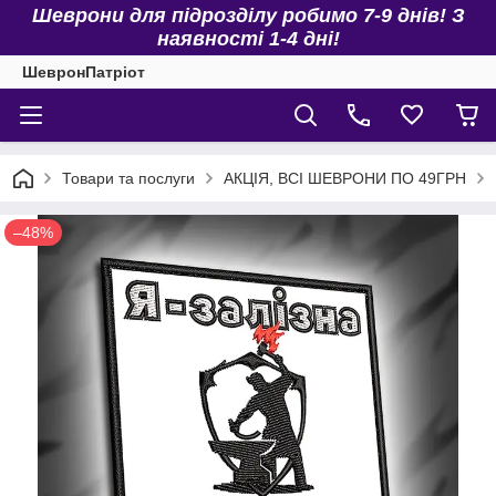
Шеврони для підрозділу робимо 7-9 днів! З
наявності 1-4 дні!
ШевронПатріот
Товари та послуги
АКЦІЯ, ВСІ ШЕВРОНИ ПО 49ГРН
–48%