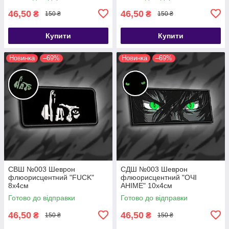
46,50
46,50
₴
₴
150 ₴
150 ₴
Купити
Купити
Новинка
–69%
Новинка
–69%
СВШ №003 Шеврон
СДШ №003 Шеврон
флюорисцентний "FUCK"
флюорисцентний "ОЧІ
8х4см
АНІМЕ" 10х4см
Готово до відправки
Готово до відправки
46,50
46,50
₴
₴
150 ₴
150 ₴