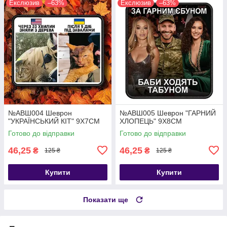
Екслюзив
–63%
Екслюзив
–63%
№АВШ004 Шеврон
№АВШ005 Шеврон "ГАРНИЙ
"УКРАЇНСЬКИЙ КІТ" 9Х7СМ
ХЛОПЕЦЬ" 9Х8СМ
Готово до відправки
Готово до відправки
46,25
46,25
₴
₴
125 ₴
125 ₴
Купити
Купити
Показати ще