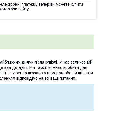
 електронні платежі. Тепер ви можете купити
окидаючи сайту.
йближчим днями після купівлі. У нас величезний
де вам до душі. Ми також можемо зробити для
шіть в viber за вказаною номером або пишіть нам
оленням відповідімо на всі ваші питання.