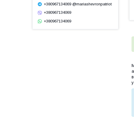
+380967134069 @mariashevronpatriot
+380967134069
+380967134069
М
а
в
у