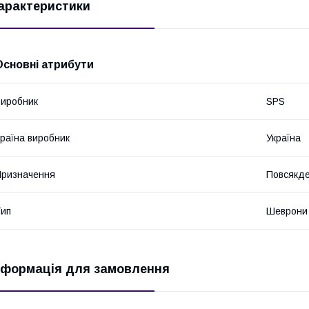
арактеристики
Основні атрибути
иробник
SPS
раїна виробник
Україна
ризначення
Повсякде
ип
Шеврони
нформація для замовлення