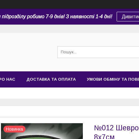
підрозділу робимо 7-9 днів! З наявності 1-4 дні!
Дивити
РО НАС
ДОСТАВКА ТА ОПЛАТА
УМОВИ ОБМІНУ ТА ПО
№012 Шеврон
Новинка
8х7см