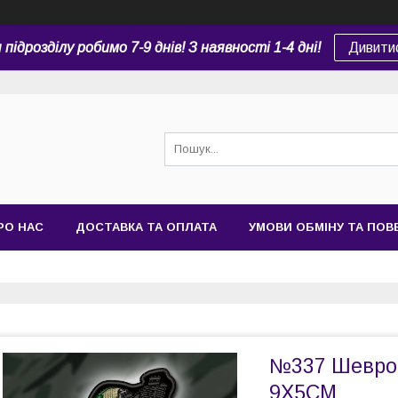
підрозділу робимо 7-9 днів! З наявності 1-4 дні!
Дивити
РО НАС
ДОСТАВКА ТА ОПЛАТА
УМОВИ ОБМІНУ ТА ПО
№337 Шевро
9Х5СМ