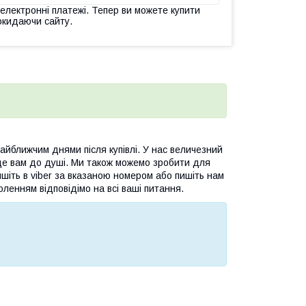
 електронні платежі. Тепер ви можете купити
окидаючи сайту.
йближчим днями після купівлі. У нас величезний
де вам до душі. Ми також можемо зробити для
шіть в viber за вказаною номером або пишіть нам
оленням відповідімо на всі ваші питання.