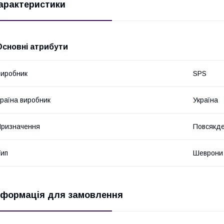
арактеристики
Основні атрибути
иробник
SPS
раїна виробник
Україна
ризначення
Повсякде
ип
Шеврони
нформація для замовлення