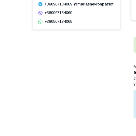
+380967134069 @mariashevronpatriot
+380967134069
+380967134069
М
а
в
у