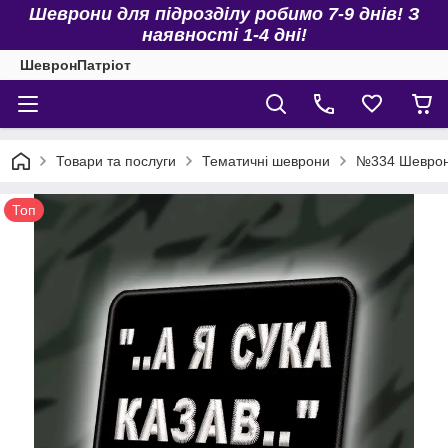
Шеврони для підрозділу робимо 7-9 днів! З
наявності 1-4 дні!
ШевронПатріот
Товари та послуги
Тематичні шеврони
№334 Шеврон 
Топ