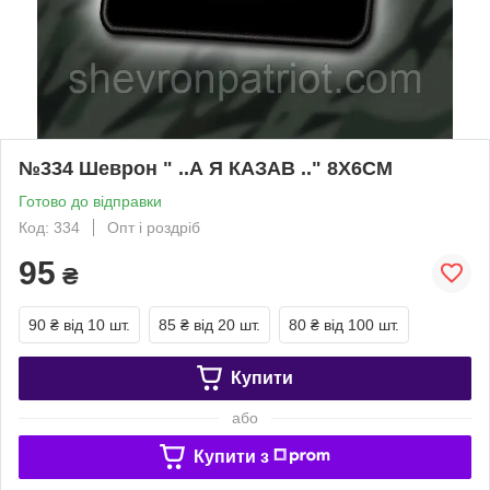
№334 Шеврон " ..А Я КАЗАВ .." 8Х6СМ
Готово до відправки
Код: 334
Опт і роздріб
95
₴
90 ₴
від 10 шт.
85 ₴
від 20 шт.
80 ₴
від 100 шт.
Купити
або
Купити з