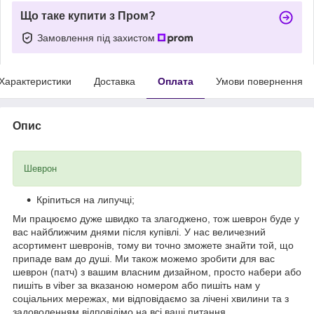
Що таке купити з Пром?
Замовлення під захистом
Характеристики
Доставка
Оплата
Умови повернення
Опис
Шеврон
Кріпиться на липучці;
Ми працюємо дуже швидко та злагоджено, тож шеврон буде у
вас найближчим днями після купівлі. У нас величезний
асортимент шевронів, тому ви точно зможете знайти той, що
припаде вам до душі. Ми також можемо зробити для вас
шеврон (патч) з вашим власним дизайном, просто набери або
пишіть в viber за вказаною номером або пишіть нам у
соціальних мережах, ми відповідаємо за лічені хвилини та з
задоволенням відповідімо на всі ваші питання.