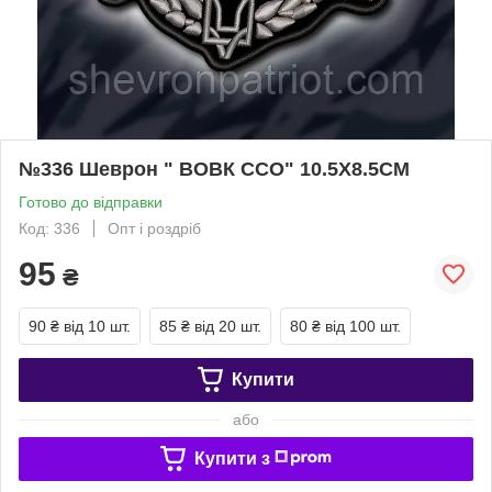
№336 Шеврон " ВОВК ССО" 10.5Х8.5СМ
Готово до відправки
Код: 336
Опт і роздріб
95
₴
90 ₴
від 10 шт.
85 ₴
від 20 шт.
80 ₴
від 100 шт.
Купити
або
Купити з