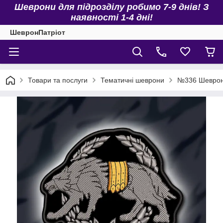
Шеврони для підрозділу робимо 7-9 днів! З
наявності 1-4 дні!
ШевронПатріот
Товари та послуги
Тематичні шеврони
№336 Шеврон