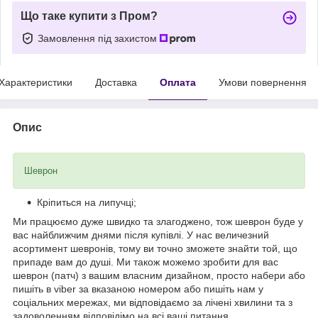
Що таке купити з Пром?
Замовлення під захистом
Характеристики
Доставка
Оплата
Умови повернення
Опис
Шеврон
Кріпиться на липучці;
Ми працюємо дуже швидко та злагоджено, тож шеврон буде у
вас найближчим днями після купівлі. У нас величезний
асортимент шевронів, тому ви точно зможете знайти той, що
припаде вам до душі. Ми також можемо зробити для вас
шеврон (патч) з вашим власним дизайном, просто набери або
пишіть в viber за вказаною номером або пишіть нам у
соціальних мережах, ми відповідаємо за лічені хвилини та з
задоволенням відповідімо на всі ваші питання.