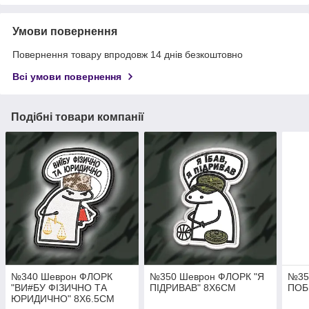
Умови повернення
Повернення товару впродовж 14 днів безкоштовно
Всі умови повернення
Подібні товари компанії
№340 Шеврон ФЛОРК
№350 Шеврон ФЛОРК "Я
№35
"ВИ#БУ ФІЗИЧНО ТА
ПІДРИВАВ" 8Х6СМ
ПОБ
ЮРИДИЧНО" 8Х6.5СМ