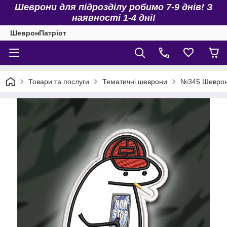
Шеврони для підрозділу робимо 7-9 днів! З
наявності 1-4 дні!
ШевронПатріот
Товари та послуги
Тематичні шеврони
№345 Шевро