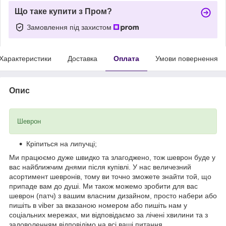
Що таке купити з Пром?
Замовлення під захистом
Характеристики
Доставка
Оплата
Умови повернення
Опис
Шеврон
Кріпиться на липучці;
Ми працюємо дуже швидко та злагоджено, тож шеврон буде у
вас найближчим днями після купівлі. У нас величезний
асортимент шевронів, тому ви точно зможете знайти той, що
припаде вам до душі. Ми також можемо зробити для вас
шеврон (патч) з вашим власним дизайном, просто набери або
пишіть в viber за вказаною номером або пишіть нам у
соціальних мережах, ми відповідаємо за лічені хвилини та з
задоволенням відповідімо на всі ваші питання.