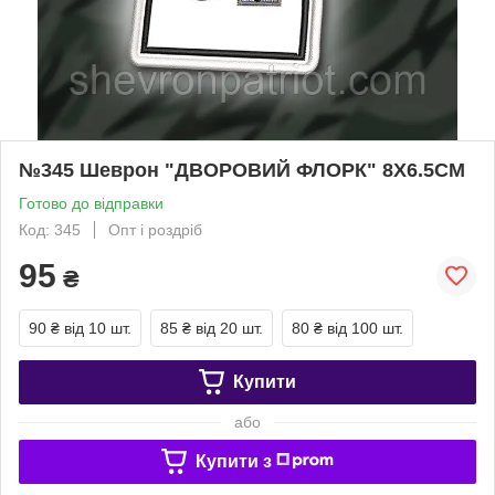
№345 Шеврон "ДВОРОВИЙ ФЛОРК" 8Х6.5СМ
Готово до відправки
Код: 345
Опт і роздріб
95
₴
90 ₴
від 10 шт.
85 ₴
від 20 шт.
80 ₴
від 100 шт.
Купити
або
Купити з