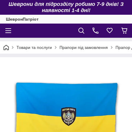
Шеврони для підрозділу робимо 7-9 днів! З
наявності 1-4 дні!
ШевронПатріот
Товари та послуги
Прапори під замовлення
Прапор 