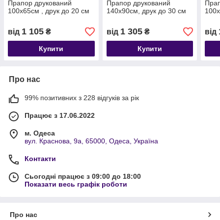
Прапор друкований
Прапор друкований
Прап
100х65см , друк до 20 см
140х90см, друк до 30 см
100х
1 105
1 305
від
₴
від
₴
від
Купити
Купити
Про нас
99% позитивних з 228 відгуків за рік
Працює з 17.06.2022
м. Одеса
вул. Краснова, 9а, 65000, Одеса, Україна
Контакти
Сьогодні працює з 09:00 до 18:00
Показати весь графік роботи
Про нас