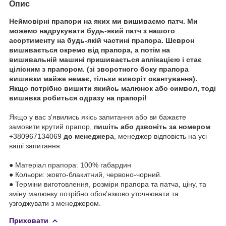
Опис
Неймовірні прапори на яких ми вишиваємо патч. Ми
можемо надрукувати будь-який патч з нашого
асортименту на будь-якій частині прапора. Шеврон
вишивається окремо від прапора, а потім на
вишивальній машині пришивається аплікацією і стає
цілісним з прапором. (зі зворотного боку прапора
вишивки майже немає, тільки виворіт окантування).
Якщо потрібно вишити якийсь малюнок або символ, тоді
вишивка робиться одразу на прапорі!
Якщо у вас з'явились якісь запитання або ви бажаєте
замовити крутий прапор,
пишіть або дзвоніть за номером
+380967134069
до менеджера
, менеджер відповість на усі
ваші запитання.
● Матеріал прапора: 100% габардин
● Кольори: жовто-блакитний, червоно-чорний.
● Терміни виготовлення, розміри прапора та патча, ціну, та
зміну малюнку потрібно обов'язково уточнювати та
узгоджувати з менеджером.
Приховати