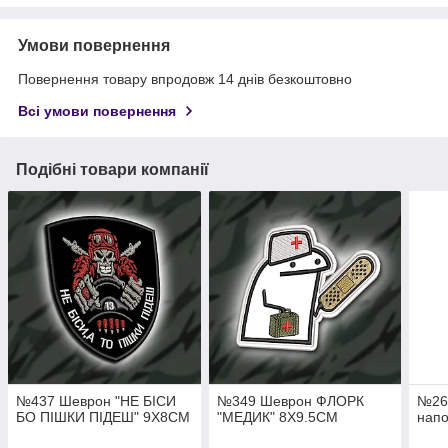
Умови повернення
Повернення товару впродовж 14 днів безкоштовно
Всі умови повернення
Подібні товари компанії
№437 Шеврон "НЕ БІСИ
№349 Шеврон ФЛОРК
№26
БО ПІШКИ ПІДЕШ" 9Х8СМ
"МЕДИК" 8Х9.5СМ
напо