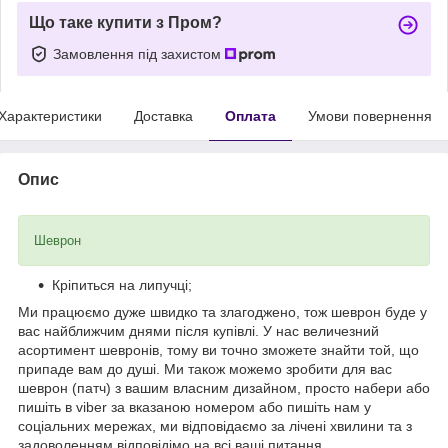
Що таке купити з Пром?
Замовлення під захистом
Характеристики
Доставка
Оплата
Умови повернення
Опис
Шеврон
Кріпиться на липучці;
Ми працюємо дуже швидко та злагоджено, тож шеврон буде у
вас найближчим днями після купівлі. У нас величезний
асортимент шевронів, тому ви точно зможете знайти той, що
припаде вам до душі. Ми також можемо зробити для вас
шеврон (патч) з вашим власним дизайном, просто набери або
пишіть в viber за вказаною номером або пишіть нам у
соціальних мережах, ми відповідаємо за лічені хвилини та з
задоволенням відповідімо на всі ваші питання.