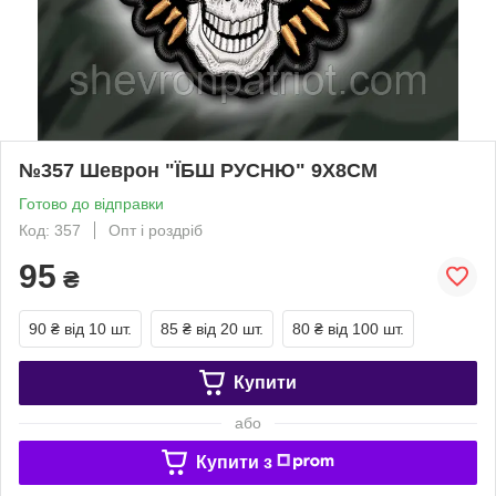
№357 Шеврон "ЇБШ РУСНЮ" 9Х8СМ
Готово до відправки
Код: 357
Опт і роздріб
95
₴
90 ₴
від 10 шт.
85 ₴
від 20 шт.
80 ₴
від 100 шт.
Купити
або
Купити з