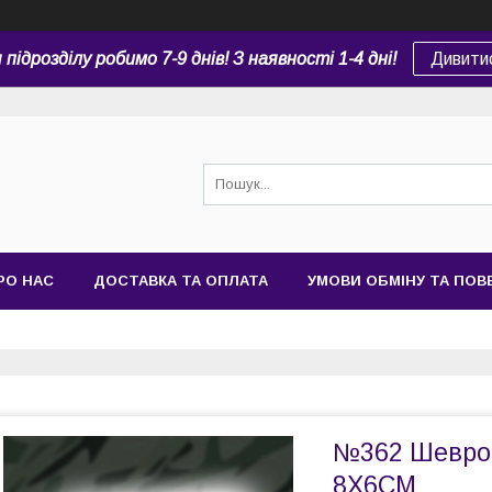
підрозділу робимо 7-9 днів! З наявності 1-4 дні!
Дивити
РО НАС
ДОСТАВКА ТА ОПЛАТА
УМОВИ ОБМІНУ ТА ПО
№362 Шевро
8Х6СМ