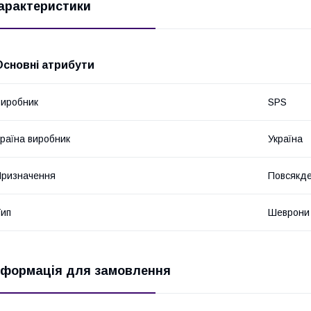
арактеристики
Основні атрибути
иробник
SPS
раїна виробник
Україна
ризначення
Повсякде
ип
Шеврони
нформація для замовлення