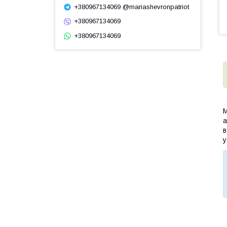
+380967134069 @mariashevronpatriot
+380967134069
+380967134069
М
а
в
у