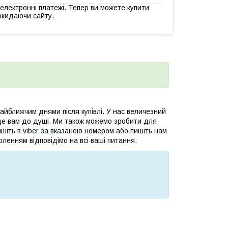
 електронні платежі. Тепер ви можете купити
окидаючи сайту.
йближчим днями після купівлі. У нас величезний
де вам до душі. Ми також можемо зробити для
шіть в viber за вказаною номером або пишіть нам
оленням відповідімо на всі ваші питання.