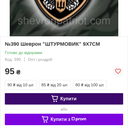
№390 Шеврон "ШТУРМОВИК" 9Х7СМ
Готово до відправки
Код: 390
Опт і роздріб
95
₴
90 ₴
від 10 шт.
85 ₴
від 20 шт.
80 ₴
від 100 шт.
Купити
або
Купити з