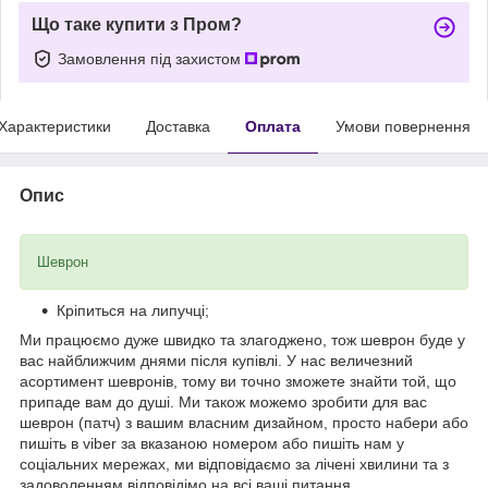
Що таке купити з Пром?
Замовлення під захистом
Характеристики
Доставка
Оплата
Умови повернення
Опис
Шеврон
Кріпиться на липучці;
Ми працюємо дуже швидко та злагоджено, тож шеврон буде у
вас найближчим днями після купівлі. У нас величезний
асортимент шевронів, тому ви точно зможете знайти той, що
припаде вам до душі. Ми також можемо зробити для вас
шеврон (патч) з вашим власним дизайном, просто набери або
пишіть в viber за вказаною номером або пишіть нам у
соціальних мережах, ми відповідаємо за лічені хвилини та з
задоволенням відповідімо на всі ваші питання.