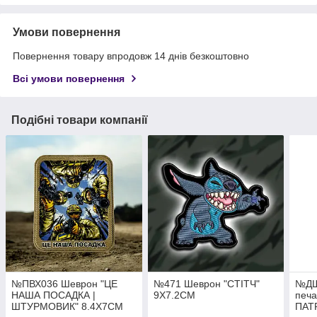
Умови повернення
Повернення товару впродовж 14 днів безкоштовно
Всі умови повернення
Подібні товари компанії
№ПВХ036 Шеврон "ЦЕ
№471 Шеврон "СТІТЧ"
№ДШ
НАША ПОСАДКА |
9Х7.2СМ
печ
ШТУРМОВИК" 8.4Х7СМ
ПАТ