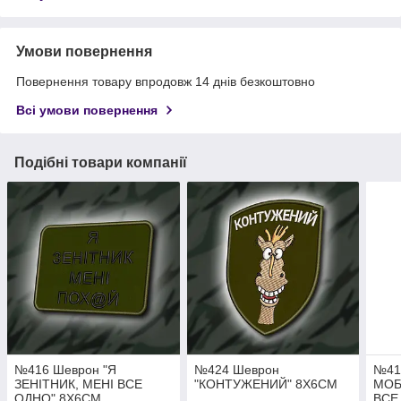
Умови повернення
Повернення товару впродовж 14 днів безкоштовно
Всі умови повернення
Подібні товари компанії
№416 Шеврон "Я
№424 Шеврон
№41
ЗЕНІТНИК, МЕНІ ВСЕ
"КОНТУЖЕНИЙ" 8Х6СМ
МОБ
ОДНО" 8Х6СМ
ВСЕ