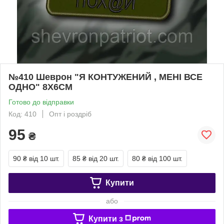
№410 Шеврон "Я КОНТУЖЕНИЙ , МЕНІ ВСЕ
ОДНО" 8Х6СМ
Готово до відправки
Код: 410
Опт і роздріб
95
₴
90 ₴
від 10 шт.
85 ₴
від 20 шт.
80 ₴
від 100 шт.
Купити
або
Купити з