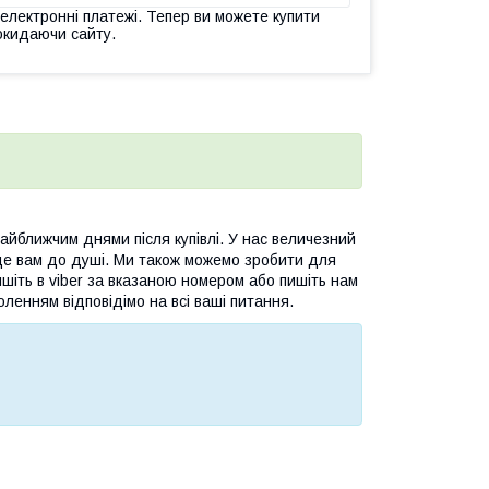
 електронні платежі. Тепер ви можете купити
окидаючи сайту.
йближчим днями після купівлі. У нас величезний
де вам до душі. Ми також можемо зробити для
шіть в viber за вказаною номером або пишіть нам
оленням відповідімо на всі ваші питання.