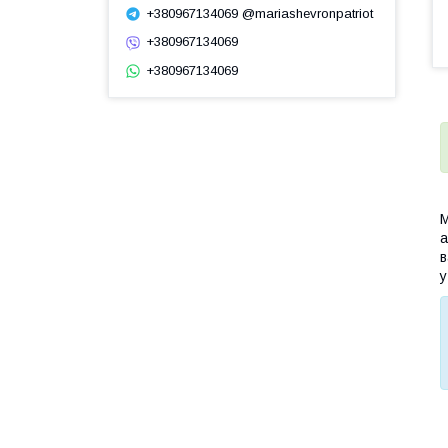
+380967134069 @mariashevronpatriot
+380967134069
+380967134069
М
а
в
у