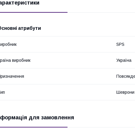
арактеристики
Основні атрибути
иробник
SPS
раїна виробник
Україна
ризначення
Повсякде
ип
Шеврони
нформація для замовлення