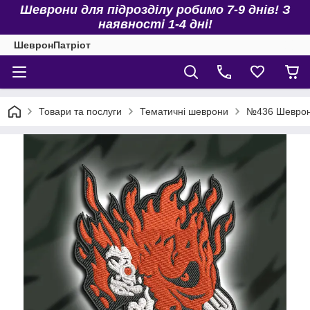
Шеврони для підрозділу робимо 7-9 днів! З
наявності 1-4 дні!
ШевронПатріот
Товари та послуги
Тематичні шеврони
№436 Шевро