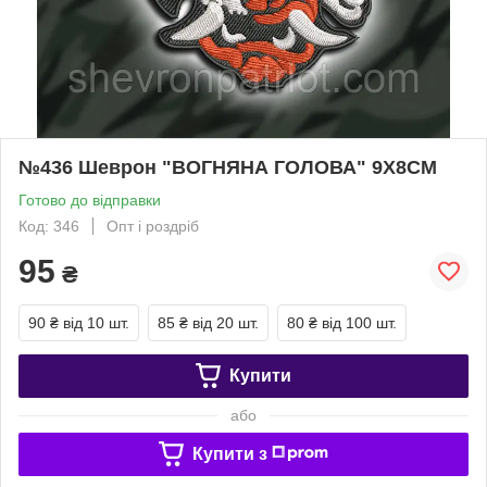
№436 Шеврон "ВОГНЯНА ГОЛОВА" 9Х8СМ
Готово до відправки
Код: 346
Опт і роздріб
95
₴
90 ₴
від 10 шт.
85 ₴
від 20 шт.
80 ₴
від 100 шт.
Купити
або
Купити з