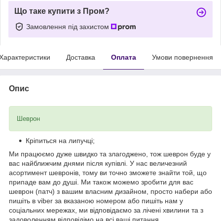
Що таке купити з Пром?
Замовлення під захистом
Характеристики
Доставка
Оплата
Умови повернення
Опис
Шеврон
Кріпиться на липучці;
Ми працюємо дуже швидко та злагоджено, тож шеврон буде у
вас найближчим днями після купівлі. У нас величезний
асортимент шевронів, тому ви точно зможете знайти той, що
припаде вам до душі. Ми також можемо зробити для вас
шеврон (патч) з вашим власним дизайном, просто набери або
пишіть в viber за вказаною номером або пишіть нам у
соціальних мережах, ми відповідаємо за лічені хвилини та з
задоволенням відповідімо на всі ваші питання.