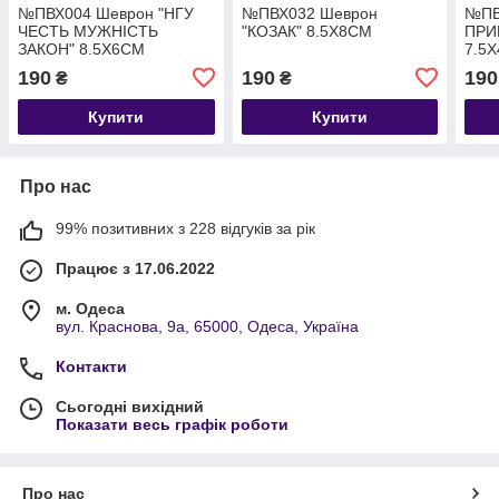
№ПВХ004 Шеврон "НГУ
№ПВХ032 Шеврон
№ПВ
ЧЕСТЬ МУЖНІСТЬ
"КОЗАК" 8.5Х8СМ
ПРИ
ЗАКОН" 8.5Х6СМ
7.5
190
190
190
₴
₴
Купити
Купити
Про нас
99% позитивних з 228 відгуків за рік
Працює з 17.06.2022
м. Одеса
вул. Краснова, 9а, 65000, Одеса, Україна
Контакти
Сьогодні вихідний
Показати весь графік роботи
Про нас