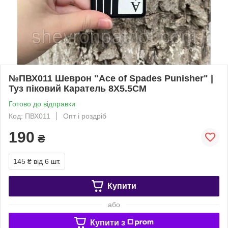
№ПВХ011 Шеврон "Ace of Spades Punisher" |
Туз піковий Каратель 8Х5.5СМ
Готово до відправки
Код: ПВХ011
Опт і роздріб
190
₴
145 ₴
від 6 шт.
Купити
або
Купити з