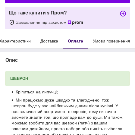
Що таке купити з Пром?
Замовлення під захистом
Характеристики
Доставка
Оплата
Умови повернення
Опис
ШЕВРОН
Кріпиться на липучці;
Ми працюємо дуже швидко та злагоджено, тож
шеврон буде у вас найближчим днями після купівлі. У
нас величезний асортимент шевронів, тому ви точно
зможете знайти той, що припаде вам до душі. Ми також
можемо зробити для вас шеврон (патч) з вашим
власним дизайном, просто набери або пишіть в viber за
вказаною номером або пишіть нам у соціальних