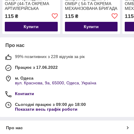
ОАБР (44-ТА ОКРЕМА
ОМБР ( 54-ТА ОКРЕМА
ОМБ
АРТИЛЕРІЙСЬКА
МЕХАНІЗОВАНА БРИГАДА
МЕХ
БРИГАДА ІМ. ГЕТЬМАНА
ІМ. ГЕТЬМАНА ІВАНА
ІМ.
115
115
115
₴
₴
ДАНИЛА АПОСТОЛА)
МАЗЕПИ) 9Х6.5СМ
МОН
9Х6.5СМ
Купити
Купити
Про нас
99% позитивних з 228 відгуків за рік
Працює з 17.06.2022
м. Одеса
вул. Краснова, 9а, 65000, Одеса, Україна
Контакти
Сьогодні працює з 09:00 до 18:00
Показати весь графік роботи
Про нас