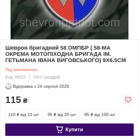
Шеврон бригадний 58 ОМПБР ( 58-МА
ОКРЕМА МОТОПІХОДНА БРИГАДА ІМ.
ГЕТЬМАНА ІВАНА ВИГОВСЬКОГО) 9Х6.5СМ
Під замовлення
Код: Н022
Опт і роздріб
Відправка з
24 серпня 2026
115
₴
110 ₴
від 10 шт.
95 ₴
від 20 шт.
85 ₴
від 100 шт.
Купити