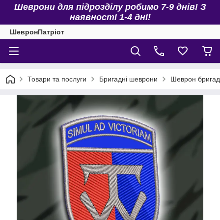
Шеврони для підрозділу робимо 7-9 днів! З
наявності 1-4 дні!
ШевронПатріот
Товари та послуги
Бригадні шеврони
Шеврон брига