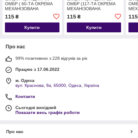
ОМБР ( 60-ТА ОКРЕМА
ОМБР (117-ТА ОКРЕМА
ОМБ
МЕХАНІЗОВАНА
МЕХАНІЗОВАНА
МЕХ
ІНГУЛЕЦЬКА БРИГАДА )
БРИГАДА) 8Х7СМ
БРИ
115
115
115
₴
₴
8Х7СМ
Купити
Купити
Про нас
99% позитивних з 228 відгуків за рік
Працює з 17.06.2022
м. Одеса
вул. Краснова, 9а, 65000, Одеса, Україна
Контакти
Сьогодні вихідний
Показати весь графік роботи
Про нас