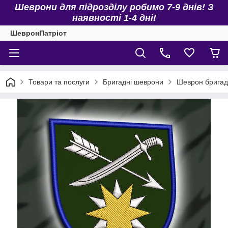
Шеврони для підрозділу робимо 7-9 днів! З
наявності 1-4 дні!
ШевронПатріот
Товари та послуги
Бригадні шеврони
Шеврон брига