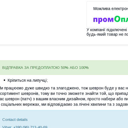
У компанії підключені
будь-який товар не п
ВІДПРАВКА ЗА ПРЕДОПЛАТОЮ 50% АБО 100%
Кріпиться на липучці;
и працюємо дуже швидко та злагоджено, тож шеврон буде у вас на
сортимент шевронів, тому ви точно зможете знайти той, що припа
ас шеврон (патч) з вашим власним дизайном, просто набери або пи
 соціальних мережах, ми відповідаємо за лічені хвилини та з задов
Contact details
Viber: +380 (96) 713-40-69