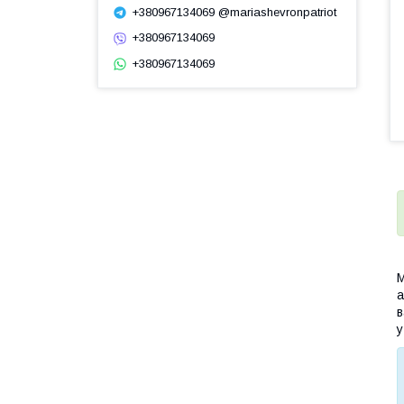
+380967134069 @mariashevronpatriot
+380967134069
+380967134069
М
а
в
у