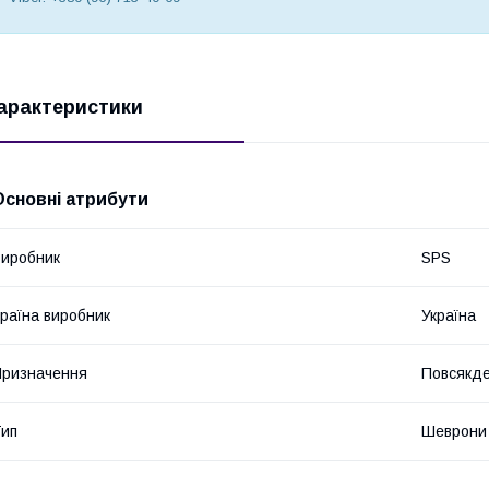
арактеристики
Основні атрибути
иробник
SPS
раїна виробник
Україна
ризначення
Повсякде
ип
Шеврони