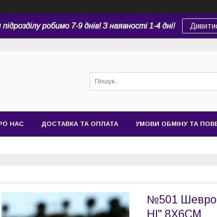
підрозділу робимо 7-9 днів! З наявності 1-4 дні!
Дивити
РО НАС
ДОСТАВКА ТА ОПЛАТА
УМОВИ ОБМІНУ ТА ПО
№501 Шеврон
НІ" 8Х6СМ