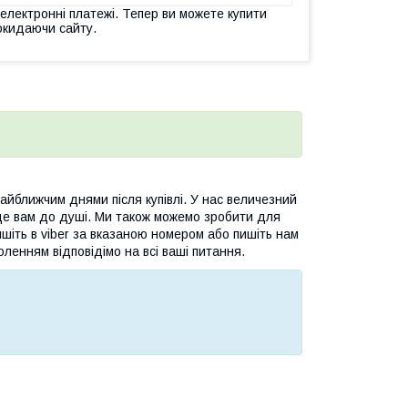
 електронні платежі. Тепер ви можете купити
окидаючи сайту.
йближчим днями після купівлі. У нас величезний
де вам до душі. Ми також можемо зробити для
шіть в viber за вказаною номером або пишіть нам
оленням відповідімо на всі ваші питання.