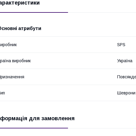
арактеристики
Основні атрибути
иробник
SPS
раїна виробник
Україна
ризначення
Повсякде
ип
Шеврони
нформація для замовлення