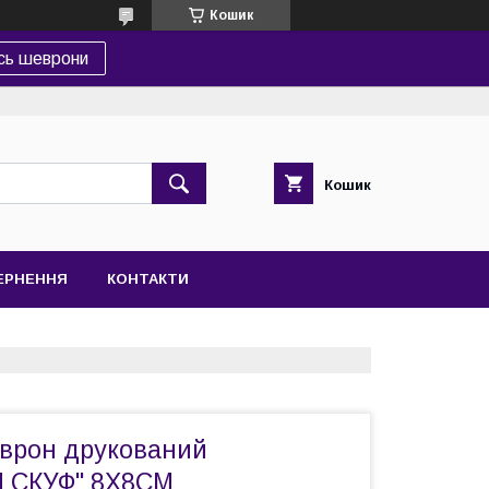
Кошик
сь шеврони
Кошик
ВЕРНЕННЯ
КОНТАКТИ
рон друкований
 СКУФ" 8Х8СМ