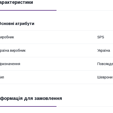
арактеристики
Основні атрибути
иробник
SPS
раїна виробник
Україна
ризначення
Повсякде
ип
Шеврони
нформація для замовлення