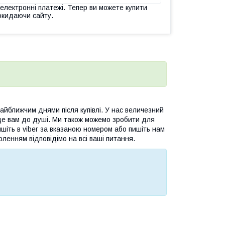
 електронні платежі. Тепер ви можете купити
окидаючи сайту.
йближчим днями після купівлі. У нас величезний
де вам до душі. Ми також можемо зробити для
шіть в viber за вказаною номером або пишіть нам
оленням відповідімо на всі ваші питання.