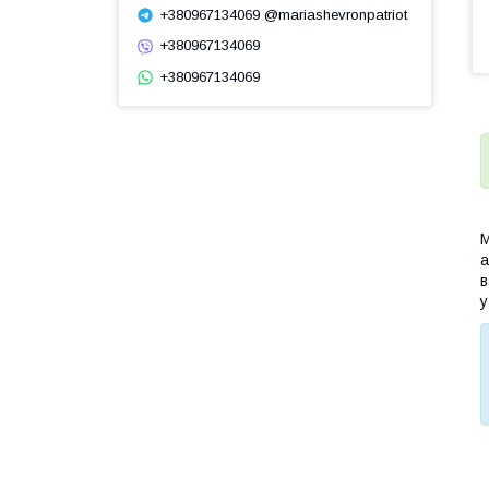
+380967134069 @mariashevronpatriot
+380967134069
+380967134069
М
а
в
у